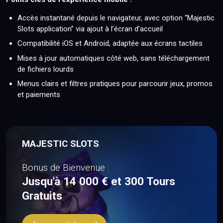
Accès instantané depuis le navigateur, avec option “Majestic
Slots application” via ajout à l’écran d’accueil
Compatibilité iOS et Android, adaptée aux écrans tactiles
Mises à jour automatiques côté web, sans téléchargement
de fichiers lourds
Menus clairs et filtres pratiques pour parcourir jeux, promos
et paiements
MAJESTIC SLOTS
Bonus de Bienvenue :
Jusqu'à 14 000 € et 300 Tours
Gratuits