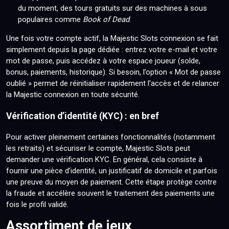
du moment, des tours gratuits sur des machines à sous
populaires comme
Book of Dead
.
Une fois votre compte actif, la Majestic Slots connexion se fait
simplement depuis la page dédiée : entrez votre e-mail et votre
mot de passe, puis accédez à votre espace joueur (solde,
bonus, paiements, historique). Si besoin, l’option « Mot de passe
oublié » permet de réinitialiser rapidement l’accès et de relancer
la Majestic connexion en toute sécurité.
Vérification d’identité (KYC) : en bref
Pour activer pleinement certaines fonctionnalités (notamment
les retraits) et sécuriser le compte, Majestic Slots peut
demander une vérification KYC. En général, cela consiste à
fournir une pièce d’identité, un justificatif de domicile et parfois
une preuve du moyen de paiement. Cette étape protège contre
la fraude et accélère souvent le traitement des paiements une
fois le profil validé.
Assortiment de jeux