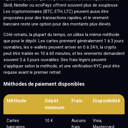
Skrill, Neteller ou ecoPayz offrent souvent plus de souplesse.
Les cryptomonnaies (BTC, ETH, LTC) peuvent aussi être
proposées pour des transactions rapides, et le virement
bancaire reste une option pour des montants plus élevés.
Côté retraits, la plupart du temps, on utilise la même méthode
que pour le dépôt. Les cartes prennent généralement 1 à 3 jours
ouvrables, les e-wallets peuvent arriver en 0 à 24 h, la crypto
peut être traitée en 10 à 60 minutes, et les virements demandent
souvent 3 à 5 jours ouvrables. Des frais légers peuvent
s’appliquer selon la méthode, et une vérification KYC peut être
requise avant le premier retrait.
Méthodes de paiement disponibles
Méthode
Dépôt
Frais
Disponibilité
minimum
Cartes
10 €
Aucuns
Visa,
bancaires
frais
Mastercard