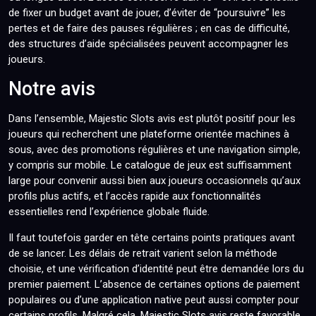
de fixer un budget avant de jouer, d’éviter de “poursuivre” les
pertes et de faire des pauses régulières ; en cas de difficulté,
des structures d’aide spécialisées peuvent accompagner les
joueurs.
Notre avis
Dans l’ensemble, Majestic Slots avis est plutôt positif pour les
joueurs qui recherchent une plateforme orientée machines à
sous, avec des promotions régulières et une navigation simple,
y compris sur mobile. Le catalogue de jeux est suffisamment
large pour convenir aussi bien aux joueurs occasionnels qu’aux
profils plus actifs, et l’accès rapide aux fonctionnalités
essentielles rend l’expérience globale fluide.
Il faut toutefois garder en tête certains points pratiques avant
de se lancer. Les délais de retrait varient selon la méthode
choisie, et une vérification d’identité peut être demandée lors du
premier paiement. L’absence de certaines options de paiement
populaires ou d’une application native peut aussi compter pour
certains profils. Malgré cela, Majestic Slots avis reste favorable