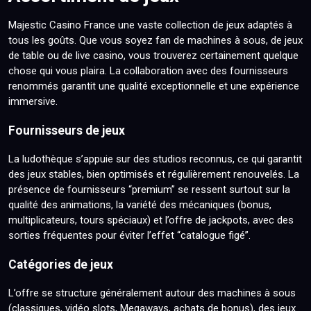
Majestic Casino France une vaste collection de jeux adaptés à
tous les goûts. Que vous soyez fan de machines à sous, de jeux
de table ou de live casino, vous trouverez certainement quelque
chose qui vous plaira. La collaboration avec des fournisseurs
renommés garantit une qualité exceptionnelle et une expérience
immersive.
Fournisseurs de jeux
La ludothèque s’appuie sur des studios reconnus, ce qui garantit
des jeux stables, bien optimisés et régulièrement renouvelés. La
présence de fournisseurs “premium” se ressent surtout sur la
qualité des animations, la variété des mécaniques (bonus,
multiplicateurs, tours spéciaux) et l’offre de jackpots, avec des
sorties fréquentes pour éviter l’effet “catalogue figé”.
Catégories de jeux
L’offre se structure généralement autour des machines à sous
(classiques, vidéo slots, Megaways, achats de bonus), des jeux