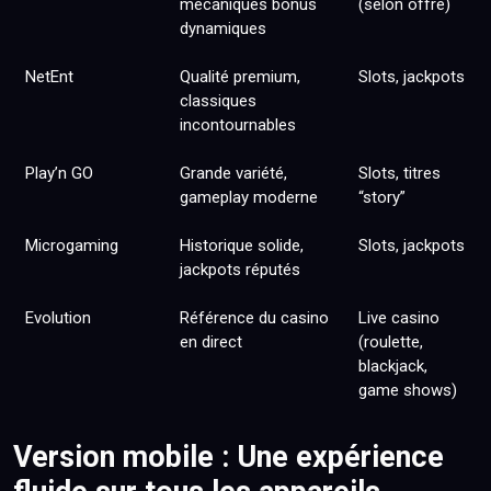
mécaniques bonus
(selon offre)
dynamiques
NetEnt
Qualité premium,
Slots, jackpots
classiques
incontournables
Play’n GO
Grande variété,
Slots, titres
gameplay moderne
“story”
Microgaming
Historique solide,
Slots, jackpots
jackpots réputés
Evolution
Référence du casino
Live casino
en direct
(roulette,
blackjack,
game shows)
Version mobile : Une expérience