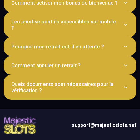
Comment activer mon bonus de bienvenue ?
Les jeux live sont-ils accessibles sur mobile
Rendez-vous dans la section « Promotions » de votre 
?
compte et cliquez sur « Réclamer ».
Pourquoi mon retrait est-il en attente ?
Oui, toutes les tables sont optimisées pour les appareils 
mobiles.
Comment annuler un retrait ?
Les retraits sont soumis à une vérification KYC. 
Contactez le support si le statut reste inchangé après 24 
heures.
Quels documents sont nécessaires pour la
Vous pouvez annuler une demande de retrait tant que 
vérification ?
son statut est « En attente ».
Une pièce d’identité valide (passeport ou carte d’identité) 
et un justificatif de domicile récent.
support@majesticslots.net