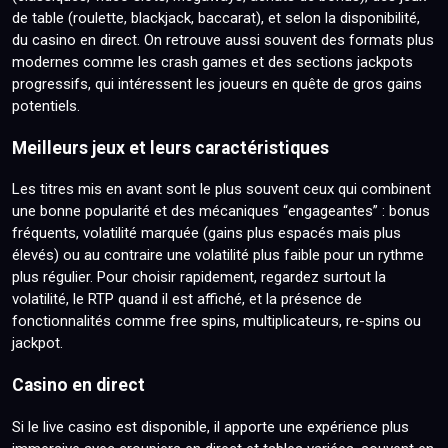
de table (roulette, blackjack, baccarat), et selon la disponibilité,
du casino en direct. On retrouve aussi souvent des formats plus
modernes comme les crash games et des sections jackpots
progressifs, qui intéressent les joueurs en quête de gros gains
potentiels.
Meilleurs jeux et leurs caractéristiques
Les titres mis en avant sont le plus souvent ceux qui combinent
une bonne popularité et des mécaniques “engageantes” : bonus
fréquents, volatilité marquée (gains plus espacés mais plus
élevés) ou au contraire une volatilité plus faible pour un rythme
plus régulier. Pour choisir rapidement, regardez surtout la
volatilité, le RTP quand il est affiché, et la présence de
fonctionnalités comme free spins, multiplicateurs, re-spins ou
jackpot.
Casino en direct
Si le live casino est disponible, il apporte une expérience plus